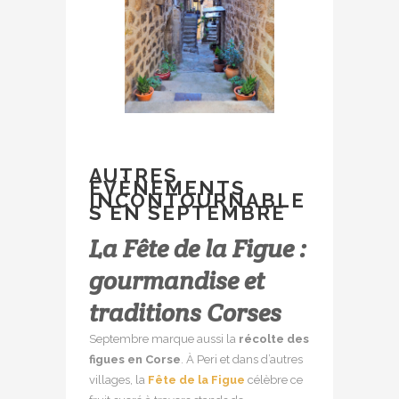
AUTRES
ÉVÈNEMENTS
INCONTOURNABLE
S EN SEPTEMBRE
La Fête de la Figue :
gourmandise et
traditions Corses
Septembre marque aussi la
récolte des
figues en Corse
. À Peri et dans d’autres
villages, la
Fête de la Figue
célèbre ce