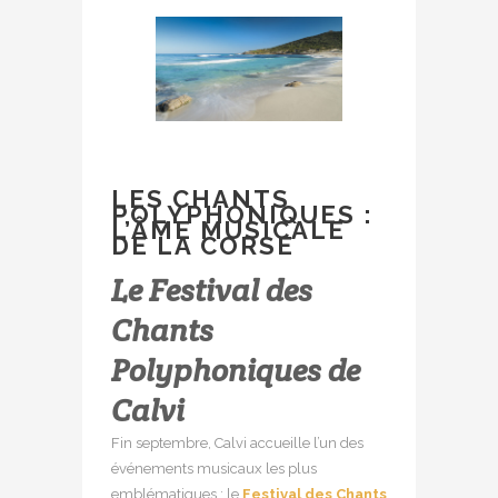
LES CHANTS
POLYPHONIQUES :
L’ÂME MUSICALE
DE LA CORSE
Le Festival des
Chants
Polyphoniques de
Calvi
Fin septembre, Calvi accueille l’un des
événements musicaux les plus
emblématiques : le
Festival des Chants